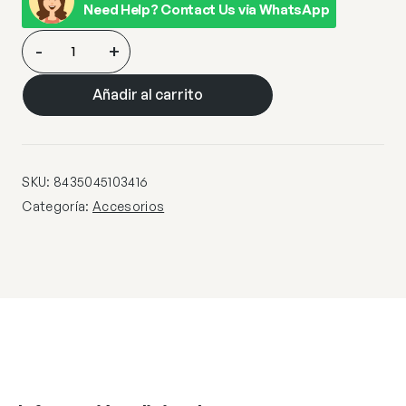
Need Help? Contact Us via WhatsApp
TULIPA
-
+
GRECALE
FUME
Añadir al carrito
16
E-
27
cantidad
SKU:
8435045103416
Categoría:
Accesorios