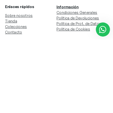
Enlaces rápidos
Información
Condiciones Generales
Sobre nosotros
Política de Devoluciones
Tienda
Política de Prot. de Datos
Colecciones
Política de Cookies
Contacto
Información de la cuenta
Redes sociales
Instagram
Facebook
Mi cuenta
Mis pedidos
Copyright © 2024 Todos los derechos reservados. Sitio
web desarrollado por
Paos.pt