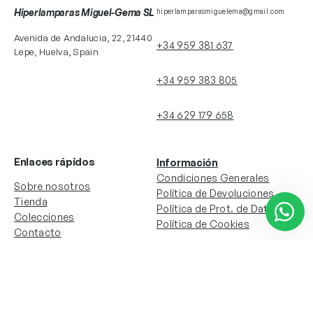
Hiperlamparas Miguel-Gema SL
hiperlamparasmiguelema@gmail.com
Avenida de Andalucia, 22, 21440
+34 959 381 637
Lepe, Huelva, Spain
+34 959 383 805
+34 629 179 658
Enlaces rápidos
Información
Condiciones Generales
Sobre nosotros
Política de Devoluciones
Tienda
Política de Prot. de Datos
Colecciones
Política de Cookies
Contacto
Información de la cuenta
Redes sociales
Instagram
Facebook
Mi cuenta
Mis pedidos