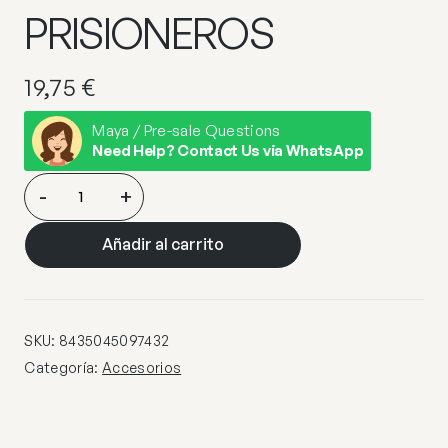
PRISIONEROS
19,75
€
Maya / Pre-sale Questions
Need Help? Contact Us via WhatsApp
BASE
-
+
REDONDA
3L
Añadir al carrito
NEGRO
CON
PRISIONEROS
cantidad
SKU:
8435045097432
Categoría:
Accesorios