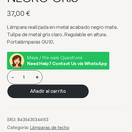
37,00
€
Lámpara realizada en metal acabado negro mate.
Tulipa de metal gris claro. Regulable en altura.
Portalámparas GU10.
Maya / Pre-sale Questions
Need Help? Contact Us via WhatsApp
I3-
-
+
NIMES-
LAMPARA
Añadir al carrito
1L
NEGRO-
GRIS
cantidad
SKU:
8435435344153
Categoría:
Lámparas de techo