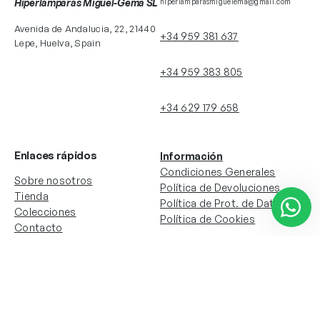
Hiperlamparas Miguel-Gema SL
hiperlamparasmiguelema@gmail.com
Avenida de Andalucia, 22, 21440
+34 959 381 637
Lepe, Huelva, Spain
+34 959 383 805
+34 629 179 658
Enlaces rápidos
Información
Condiciones Generales
Sobre nosotros
Política de Devoluciones
Tienda
Política de Prot. de Datos
Colecciones
Política de Cookies
Contacto
Información de la cuenta
Redes sociales
Instagram
Facebook
Mi cuenta
Mis pedidos