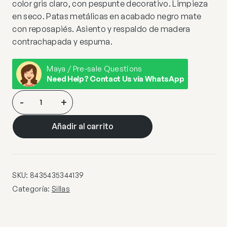
color gris claro, con pespunte decorativo. Limpieza
en seco. Patas metálicas en acabado negro mate
con reposapiés. Asiento y respaldo de madera
contrachapada y espuma.
Maya / Pre-sale Questions
Need Help? Contact Us via WhatsApp
GIRO-
-
+
TABURETE
GRIS
Añadir al carrito
CLARO-
NEGRO
cantidad
SKU:
8435435344139
Categoría:
Sillas