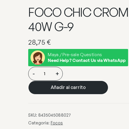
FOCO CHIC CROMO
40W G-9
28,75
€
Maya / Pre-sale Questions
Need Help? Contact Us via WhatsApp
FOCO
-
+
CHIC
CROMO
Añadir al carrito
1
X
40W
G-
SKU:
8435045088027
9
Categoría:
Focos
cantidad