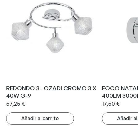
REDONDO 3L OZADI CROMO 3 X
FOCO NATA
40W G-9
400LM 3000
57,25
€
17,50
€
Añadir al carrito
Añadir al