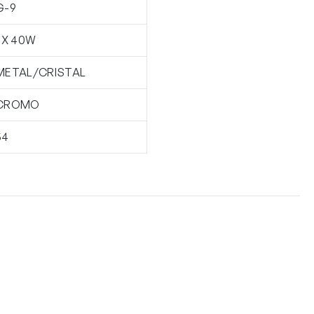
G-9
1 X 40W
METAL/CRISTAL
CROMO
54