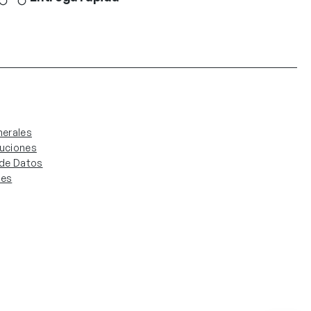
erales
luciones
. de Datos
ies