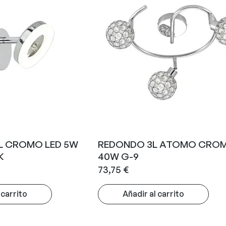
L CROMO LED 5W
REDONDO 3L ATOMO CROM
K
40W G-9
73,75
€
 carrito
Añadir al carrito