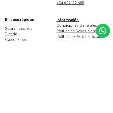
+34 629 179 658
Enlaces rápidos
Información
Condiciones Generales
Sobre nosotros
Política de Devoluciones
Tienda
Política de Prot. de Datos
Colecciones
Política de Cookies
Contacto
Información de la cuenta
Redes sociales
Instagram
Facebook
Mi cuenta
Mis pedidos
Copyright © 2024 Todos los derechos reservados. Sitio
web desarrollado por
Paos.pt