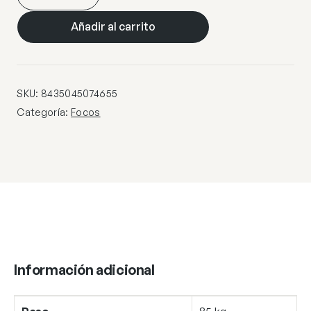
3L
ROLO
Añadir al carrito
CROMO
3
X
40W
SKU:
8435045074655
G-
Categoría:
Focos
9
cantidad
Información adicional