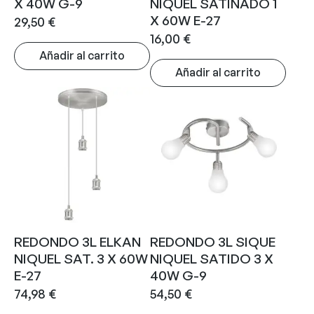
X 40W G-9
NIQUEL SATINADO 1
X 60W E-27
29,50
€
16,00
€
Añadir al carrito
Añadir al carrito
REDONDO 3L ELKAN
REDONDO 3L SIQUE
NIQUEL SAT. 3 X 60W
NIQUEL SATIDO 3 X
E-27
40W G-9
74,98
€
54,50
€