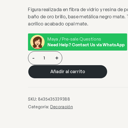
Figura realizada en fibra de vidrio y resina de 
baño de oro brillo, base metálica negro mate. 
acrílico acabado opal mate.
Maya / Pre-sale Questions
Need Help? Contact Us via WhatsApp
EL
-
+
ARBOL-
FIGURA
Añadir al carrito
1L-
ORO
cantidad
SKU:
8435435339388
Categoría:
Decoración