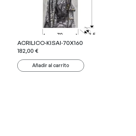
ACRILICO·KISAI·70X160
182,00
€
Añadir al carrito