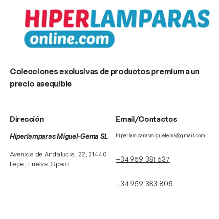
Colecciones exclusivas de productos premium a un
precio asequible
Dirección
Email/Contactos
Hiperlamparas Miguel-Gema SL
hiperlamparasmiguelema@gmail.com
Avenida de Andalucia, 22, 21440
+34 959 381 637
Lepe, Huelva, Spain
+34 959 383 805
+34 629 179 658