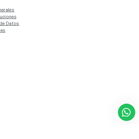
erales
luciones
. de Datos
ies