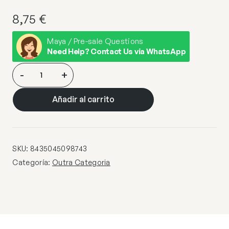
8,75
€
Maya / Pre-sale Questions
Need Help? Contact Us via WhatsApp
CONEXION
-
+
70X100
TRANSPARENTE
Añadir al carrito
cantidad
SKU:
8435045098743
Categoría:
Outra Categoria