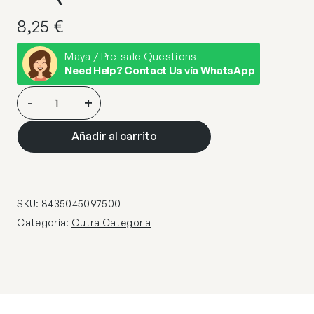
8,25
€
Maya / Pre-sale Questions
Need Help? Contact Us via WhatsApp
PORTALAMP.
-
+
E-
27
Añadir al carrito
NIQUEL
SATINAD
cantidad
SKU:
8435045097500
Categoría:
Outra Categoria