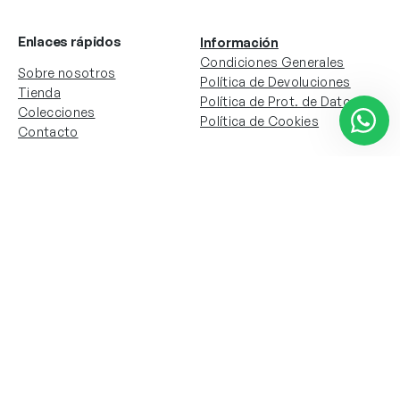
Enlaces rápidos
Información
Condiciones Generales
Sobre nosotros
Política de Devoluciones
Tienda
Política de Prot. de Datos
Colecciones
Política de Cookies
Contacto
Información de la cuenta
Redes sociales
Instagram
Facebook
Mi cuenta
Mis pedidos
Copyright © 2024 Todos los derechos reservados. Sitio
web desarrollado por
Paos.pt