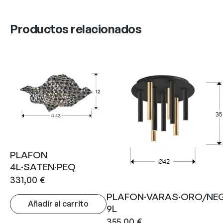
Productos relacionados
PLAFON
4L·SATEN·PEQ
331,00
€
PLAFON·VARAS·ORO/NE
Añadir al carrito
9L
355,00
€