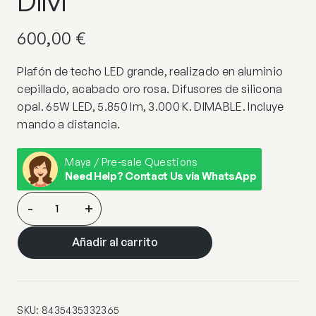
600,00
€
Plafón de techo LED grande, realizado en aluminio
cepillado, acabado oro rosa. Difusores de silicona
opal. 65W LED, 5.850 lm, 3.000 K. DIMABLE. Incluye
mando a distancia.
Maya / Pre-sale Questions
Need Help? Contact Us via WhatsApp
COLETTE-
-
+
PLAFON
LED
Añadir al carrito
Ø80
ORO
ROSA
DIM
SKU:
8435435332365