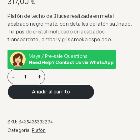
317,00
€
Plafón de techo de 3 luces realizada en metal
acabado negro mate, con detalles de latón satinado.
Tulipas de cristal moldeado en acabados
transparente , ambar y gris smoke espejado.
Maya / Pre-sale Questions
Need Help? Contact Us via WhatsApp
NORMA-
-
+
PLAFON
3L
Añadir al carrito
NEGRO-
LATON
cantidad
SKU:
8435435333294
Categoría:
Plafón