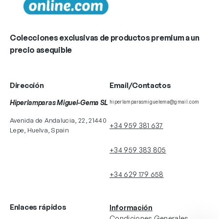
Colecciones exclusivas de productos premium a un
precio asequible
Dirección
Email/Contactos
Hiperlamparas Miguel-Gema SL
hiperlamparasmiguelema@gmail.com
Avenida de Andalucia, 22, 21440
+34 959 381 637
Lepe, Huelva, Spain
+34 959 383 805
+34 629 179 658
Enlaces rápidos
Información
Condiciones Generales