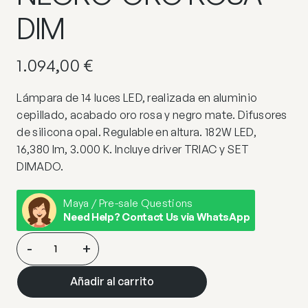
DIM
1.094,00
€
Lámpara de 14 luces LED, realizada en aluminio
cepillado, acabado oro rosa y negro mate. Difusores
de silicona opal. Regulable en altura. 182W LED,
16,380 lm, 3.000 K. Incluye driver TRIAC y SET
DIMADO.
Maya / Pre-sale Questions
Need Help? Contact Us via WhatsApp
COLETTE-
-
+
LAMP
14L
Añadir al carrito
NEGRO-