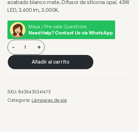
acabado blanco mate. Difusor de silicona opal. 43W
LED, 3.600 lm, 3.000K.
Maya / Pre-sale Questions
Need Help? Contact Us via WhatsApp
CAT-
-
+
PIE
SALON
Añadir al carrito
BLANCO
cantidad
SKU:
8435435341473
Categoría:
Lámparas de pie