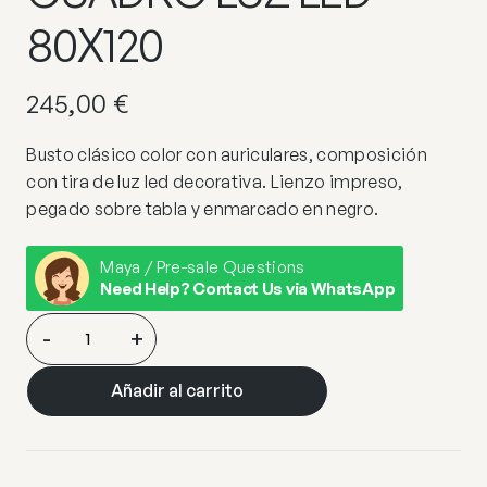
80X120
245,00
€
Busto clásico color con auriculares, composición
con tira de luz led decorativa. Lienzo impreso,
pegado sobre tabla y enmarcado en negro.
Maya / Pre-sale Questions
Need Help? Contact Us via WhatsApp
BUSTO
-
+
COLOR-
CUADRO
Añadir al carrito
LUZ
LED
80X120