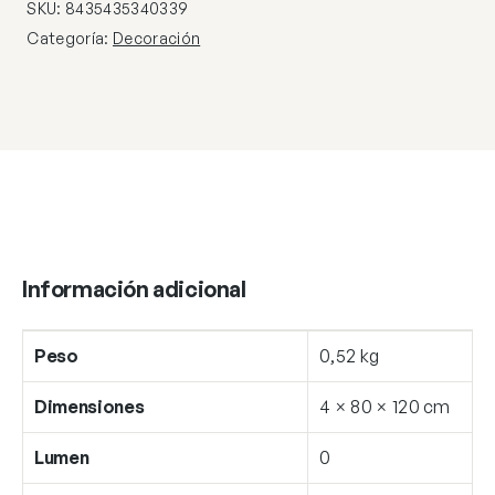
cantidad
SKU:
8435435340339
Categoría:
Decoración
Información adicional
Peso
0,52 kg
Dimensiones
4 × 80 × 120 cm
Lumen
0