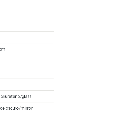
 cm
poliuretano/glass
nce oscuro/mirror