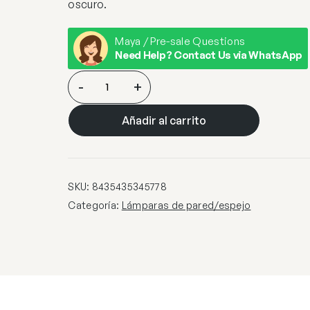
oscuro.
Maya / Pre-sale Questions
Need Help? Contact Us via WhatsApp
BRIGITTE-
-
+
ESPEJO
BRONCE
Añadir al carrito
OSCURO
cantidad
SKU:
8435435345778
Categoría:
Lámparas de pared/espejo