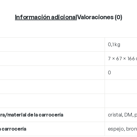
Información adicional
Valoraciones (0)
0,1 kg
7 × 67 × 166
0
ra/material de la carrocería
cristal, DM, 
a carrocería
espejo, bro