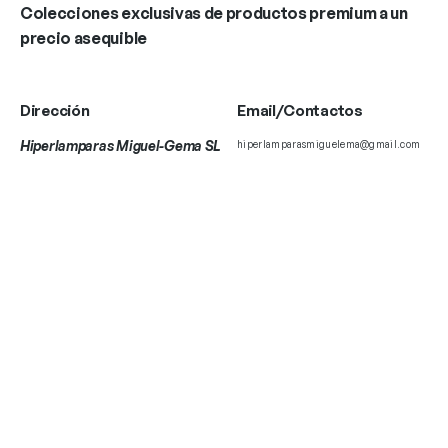
Colecciones exclusivas de productos premium a un
precio asequible
Dirección
Email/Contactos
Hiperlamparas Miguel-Gema SL
hiperlamparasmiguelema@gmail.com
Avenida de Andalucia, 22, 21440
+34 959 381 637
Lepe, Huelva, Spain
+34 959 383 805
+34 629 179 658