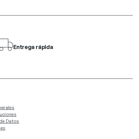
Entrega rápida
erales
luciones
. de Datos
ies