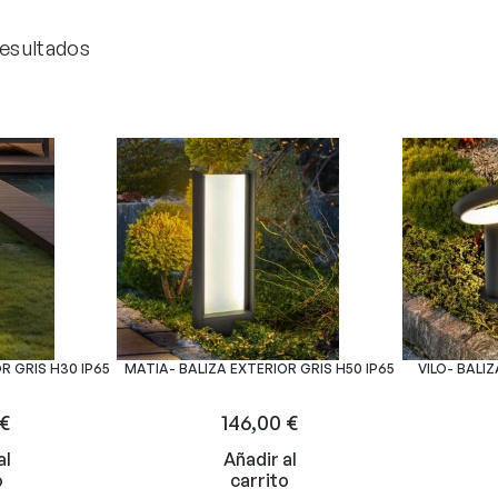
resultados
R GRIS H30 IP65
MATIA- BALIZA EXTERIOR GRIS H50 IP65
VILO- BALIZ
€
146,00
€
al
Añadir al
o
carrito