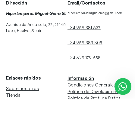
Dirección
Email/Contactos
Hiperlamparas Miguel-Gema SL
hiperlamparasmiguelema@gmail.com
Avenida de Andalucia, 22, 21440
+34 959 381 637
Lepe, Huelva, Spain
+34 959 383 805
+34 629 179 658
Enlaces rápidos
Información
Condiciones Generales
Sobre nosotros
Política de Devoluciones
Tienda
Política de Prot. de Datos
Colecciones
Política de Cookies
Contacto
Información de la cuenta
Redes sociales