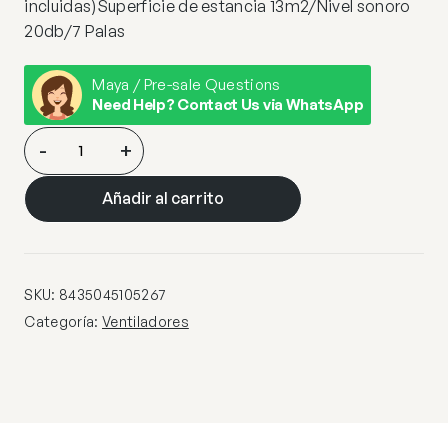
incluidas)Superficie de estancia 13m2/Nivel sonoro
20db/7 Palas
Maya / Pre-sale Questions
Need Help? Contact Us via WhatsApp
VENTILADOR
-
+
TOM
BLANCO
Añadir al carrito
50CM
–
7
PALAS
SKU:
8435045105267
cantidad
Categoría:
Ventiladores