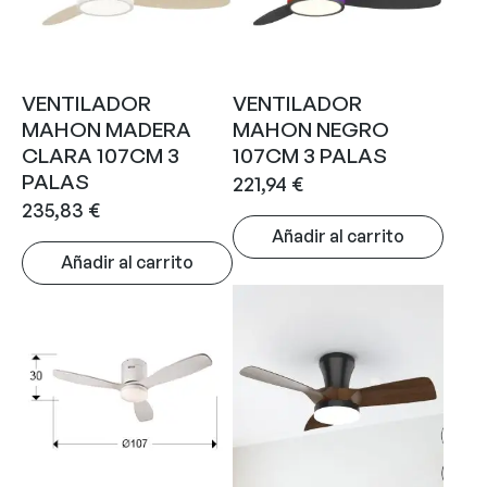
VENTILADOR
VENTILADOR
MAHON MADERA
MAHON NEGRO
CLARA 107CM 3
107CM 3 PALAS
PALAS
221,94
€
235,83
€
Añadir al carrito
Añadir al carrito