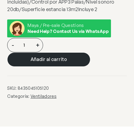
incluidas)/Control por APP3 Palas/Nivel sonoro
20db/Superficie estancia 13m2Incluye 2
Maya / Pre-sale Questions
Need Help? Contact Us via WhatsApp
VENTILADOR
-
+
MINI
MALTA
Añadir al carrito
CUERO
40
CM
3
SKU:
8435045105120
PALAS
Categoría:
Ventiladores
cantidad