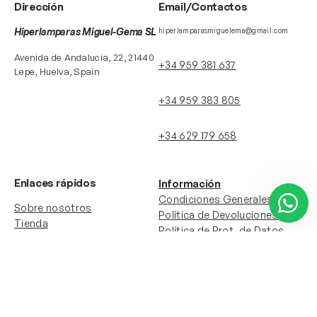
Dirección
Email/Contactos
Hiperlamparas Miguel-Gema SL
hiperlamparasmiguelema@gmail.com
Avenida de Andalucia, 22, 21440
+34 959 381 637
Lepe, Huelva, Spain
+34 959 383 805
+34 629 179 658
Enlaces rápidos
Información
Condiciones Generales
Sobre nosotros
Política de Devoluciones
Tienda
Política de Prot. de Datos
Colecciones
Política de Cookies
Contacto
Información de la cuenta
Redes sociales