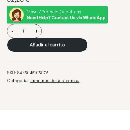
Maya / Pre-sale Questions
Need Help? Contact Us via WhatsApp
SOBREMESA
-
+
SAVOY
LATÓN
Añadir al carrito
1
X
40W
E-
SKU:
8435045105076
14
Categoría:
Lámparas de sobremesa
–
XP021/15
cantidad