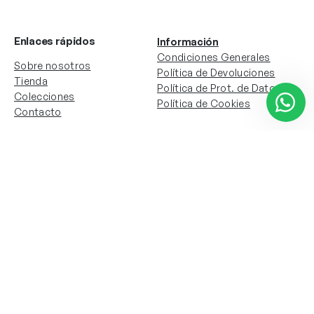
Enlaces rápidos
Información
Condiciones Generales
Sobre nosotros
Política de Devoluciones
Tienda
Política de Prot. de Datos
Colecciones
Política de Cookies
Contacto
Información de la cuenta
Redes sociales
Instagram
Facebook
Mi cuenta
Mis pedidos
Copyright © 2024 Todos los derechos reservados. Sitio
web desarrollado por
Paos.pt