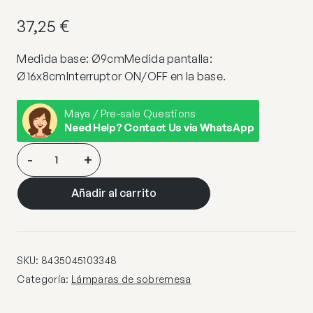
37,25
€
Medida base: Ø9cmMedida pantalla:
Ø16x8cmInterruptor ON/OFF en la base.
Maya / Pre-sale Questions
Need Help? Contact Us via WhatsApp
SOBREMESA
-
+
KENT
LATON
Añadir al carrito
cantidad
SKU:
8435045103348
Categoría:
Lámparas de sobremesa