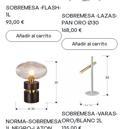
SOBREMESA ·FLASH·
1L
SOBREMESA ·LAZAS·
93,00
€
PAN ORO Ø30
168,00
€
Añadir al carrito
Añadir al carrito
SOBREMESA ·VARAS·
ORO/BLANC 2L
NORMA-SOBREMESA
135,00
€
1L NEGRO-LATON