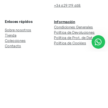
+34 629 179 658
Enlaces rápidos
Información
Condiciones Generales
Sobre nosotros
Política de Devoluciones
Tienda
Política de Prot. de Datos
Colecciones
Política de Cookies
Contacto
Información de la cuenta
Redes sociales
Instagram
Facebook
Mi cuenta
Mis pedidos
Copyright © 2024 Todos los derechos reservados. Sitio
web desarrollado por
Paos.pt