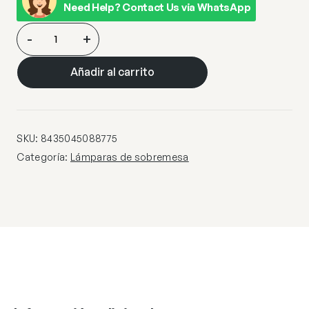
Need Help? Contact Us via WhatsApp
PORTATIL
-
+
ROMA
CROMO
Añadir al carrito
1
X
60W
E-
SKU:
8435045088775
27
Categoría:
Lámparas de sobremesa
cantidad