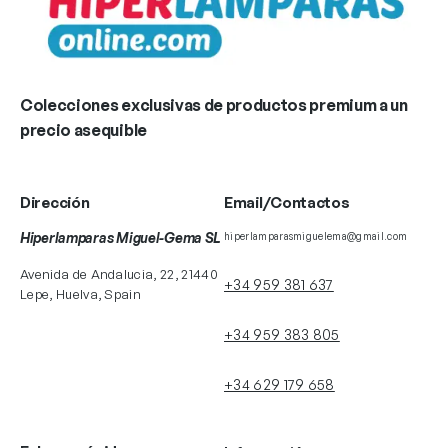
Colecciones exclusivas de productos premium a un
precio asequible
Dirección
Email/Contactos
Hiperlamparas Miguel-Gema SL
hiperlamparasmiguelema@gmail.com
Avenida de Andalucia, 22, 21440
+34 959 381 637
Lepe, Huelva, Spain
+34 959 383 805
+34 629 179 658