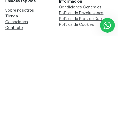
Enlaces rápidos
Información
Condiciones Generales
Sobre nosotros
Política de Devoluciones
Tienda
Política de Prot. de Datos
Colecciones
Política de Cookies
Contacto
Información de la cuenta
Redes sociales
Instagram
Facebook
Mi cuenta
Mis pedidos
Copyright © 2024 Todos los derechos reservados. Sitio
web desarrollado por
Paos.pt