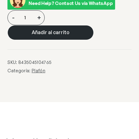
Need Help? Contact Us via WhatsApp
PLAFON
-
+
TOGO
LATÓN
Añadir al carrito
1
X
60W
E-
SKU:
8435045104765
27
Categoría:
Plafón
cantidad