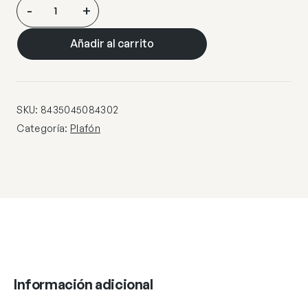
PLAFON
-
+
3L
BALA
Añadir al carrito
BLANCO
3
X
40W
SKU:
8435045084302
GU-
Categoría:
Plafón
10
cantidad
Información adicional