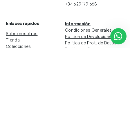
+34 629 179 658
Enlaces rápidos
Información
Condiciones Generales
Sobre nosotros
Política de Devoluciones
Tienda
Política de Prot. de Datos
Colecciones
Política de Cookies
Contacto
Información de la cuenta
Redes sociales
Instagram
Facebook
Mi cuenta
Mis pedidos
Copyright © 2024 Todos los derechos reservados. Sitio
web desarrollado por
Paos.pt