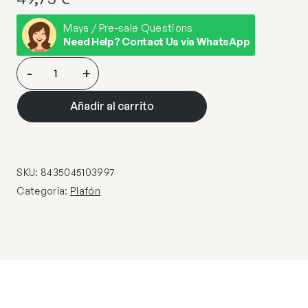
Maya / Pre-sale Questions
Need Help? Contact Us via WhatsApp
PLAFON
-
+
1L
ASTOR
Añadir al carrito
RAFIA
–
OPAL
1
SKU:
8435045103997
X
Categoría:
Plafón
40W
E-
14
cantidad