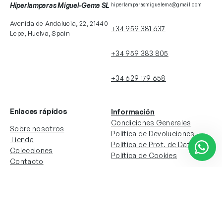
Hiperlamparas Miguel-Gema SL
hiperlamparasmiguelema@gmail.com
Avenida de Andalucia, 22, 21440
+34 959 381 637
Lepe, Huelva, Spain
+34 959 383 805
+34 629 179 658
Enlaces rápidos
Información
Condiciones Generales
Sobre nosotros
Política de Devoluciones
Tienda
Política de Prot. de Datos
Colecciones
Política de Cookies
Contacto
Información de la cuenta
Redes sociales
Instagram
Facebook
Mi cuenta
Mis pedidos