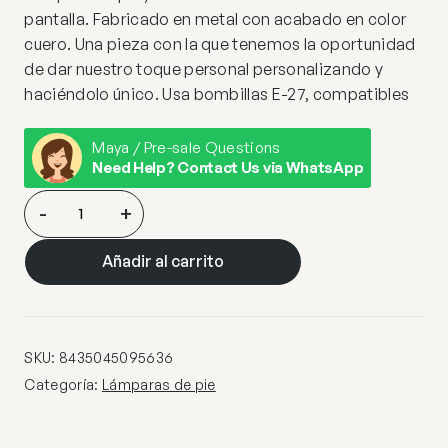
pantalla. Fabricado en metal con acabado en color
cuero. Una pieza con la que tenemos la oportunidad
de dar nuestro toque personal personalizando y
haciéndolo único. Usa bombillas E-27, compatibles
Maya / Pre-sale Questions
Need Help? Contact Us via WhatsApp
PIE
-
+
SALON
TRAVIS
Añadir al carrito
CUERO
1
X
60W
SKU:
8435045095636
E-
Categoría:
Lámparas de pie
27
cantidad