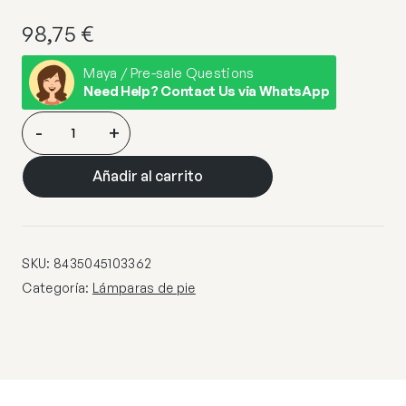
98,75
€
Maya / Pre-sale Questions
Need Help? Contact Us via WhatsApp
PIE
-
+
SALON
RIVER
Añadir al carrito
3L
NEGRO-
OPAL
cantidad
SKU:
8435045103362
Categoría:
Lámparas de pie