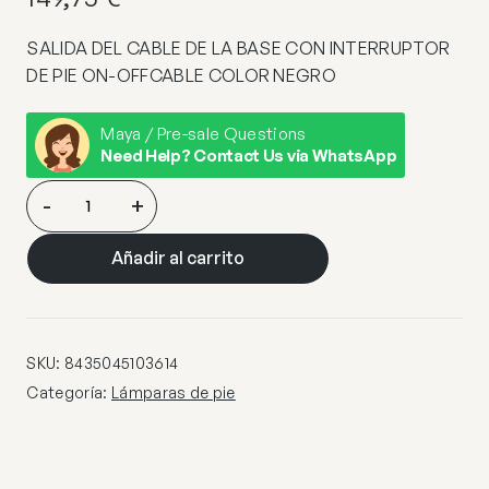
SALIDA DEL CABLE DE LA BASE CON INTERRUPTOR
DE PIE ON-OFFCABLE COLOR NEGRO
Maya / Pre-sale Questions
Need Help? Contact Us via WhatsApp
PIE
-
+
SALON
BOND
Añadir al carrito
CUERO
1
X
60W
SKU:
8435045103614
E-
Categoría:
Lámparas de pie
27
–
XP055-