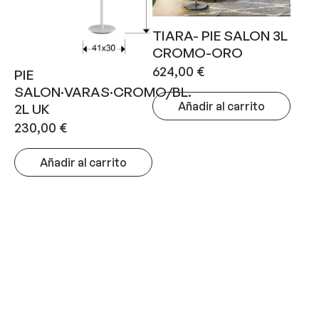
TIARA- PIE SALON 3L
CROMO-ORO
624,00
€
PIE
SALON·VARAS·CROMO/BL.
Añadir al carrito
2L UK
230,00
€
Añadir al carrito