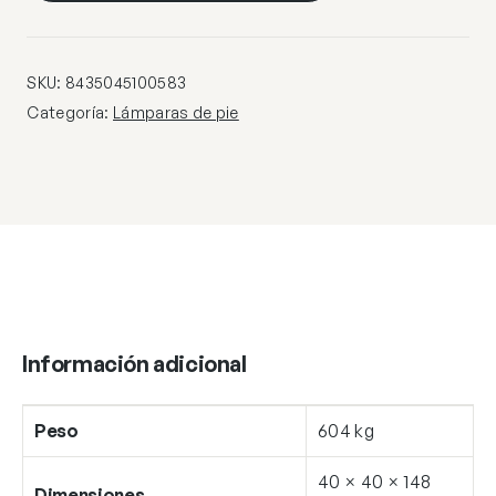
NEGRO-
ORO
3
SKU:
8435045100583
X
Categoría:
Lámparas de pie
25W
G-
9
cantidad
Información adicional
Peso
604 kg
40 × 40 × 148
Dimensiones