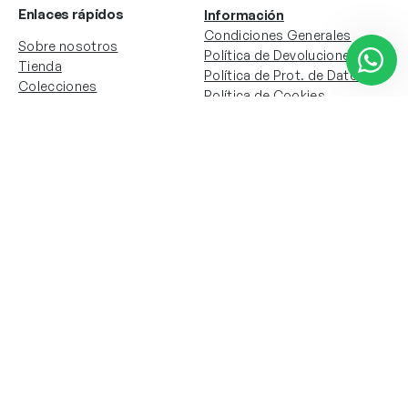
Enlaces rápidos
Información
Condiciones Generales
Sobre nosotros
Política de Devoluciones
Tienda
Política de Prot. de Datos
Colecciones
Política de Cookies
Contacto
Información de la cuenta
Redes sociales
Instagram
Facebook
Mi cuenta
Mis pedidos
Copyright © 2024 Todos los derechos reservados. Sitio
web desarrollado por
Paos.pt