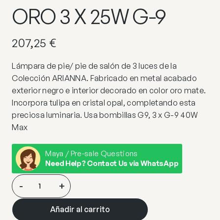
ORO 3 X 25W G-9
207,25
€
Lámpara de pie/ pie de salón de 3 luces de la
Colección ARIANNA. Fabricado en metal acabado
exterior negro e interior decorado en color oro mate.
Incorpora tulipa en cristal opal, completando esta
preciosa luminaria. Usa bombillas G9, 3 x G-9 40W
Max
Maya / Pre-sale Questions
Need Help? Contact Us via WhatsApp
PIE
-
+
SALON
3L
Añadir al carrito
ARIANNA