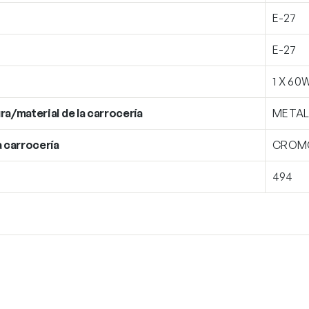
E-27
E-27
1 X 60
ra/material de la carrocería
METAL
a carrocería
CROM
494