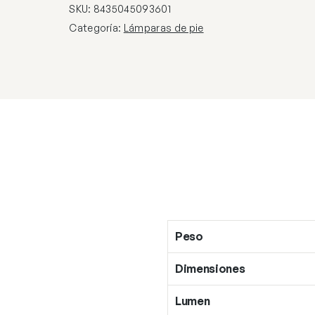
X
SKU:
8435045093601
60W
Categoría:
Lámparas de pie
E-
27
–
SIN
PANTALLA
cantidad
Peso
Dimensiones
Lumen