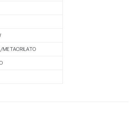
W
/METACRILATO
O