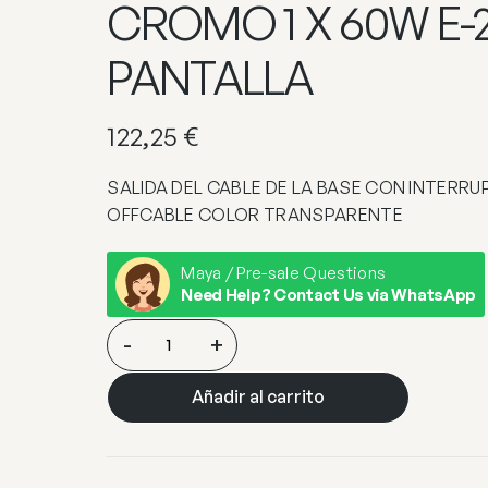
CROMO 1 X 60W E-2
PANTALLA
122,25
€
SALIDA DEL CABLE DE LA BASE CON INTERRU
OFFCABLE COLOR TRANSPARENTE
Maya / Pre-sale Questions
Need Help? Contact Us via WhatsApp
PIE
-
+
SALON
1L.
Añadir al carrito
VERSALLES
CROMO
1