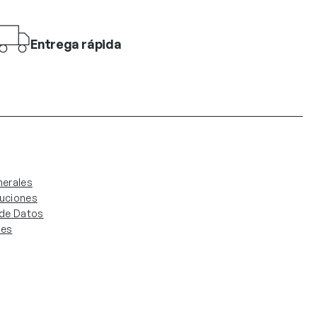
Entrega rápida
erales
luciones
. de Datos
ies