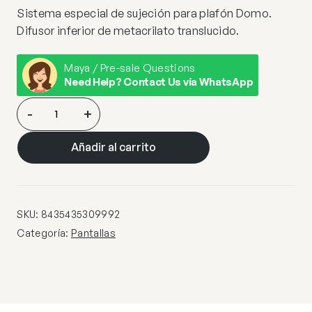
Sistema especial de sujeción para plafón Domo.
Difusor inferior de metacrilato translucido.
Maya / Pre-sale Questions
Need Help? Contact Us via WhatsApp
PANTALLA
-
+
TEXTIL
BLANCA
Añadir al carrito
DOMO
cantidad
SKU:
8435435309992
Categoría:
Pantallas