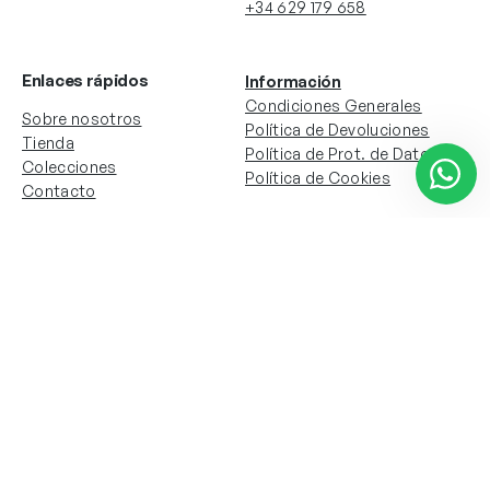
+34 629 179 658
Enlaces rápidos
Información
Condiciones Generales
Sobre nosotros
Política de Devoluciones
Tienda
Política de Prot. de Datos
Colecciones
Política de Cookies
Contacto
Información de la cuenta
Redes sociales
Instagram
Facebook
Mi cuenta
Mis pedidos
Copyright © 2024 Todos los derechos reservados. Sitio
web desarrollado por
Paos.pt