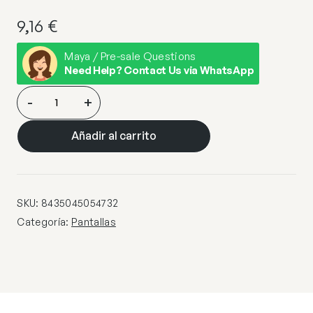
9,16
€
Maya / Pre-sale Questions
Need Help? Contact Us via WhatsApp
PANTALLA
-
+
RIZADA
BEIG
Añadir al carrito
PINZAS
15
cantidad
SKU:
8435045054732
Categoría:
Pantallas