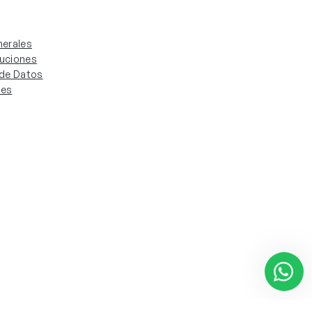
erales
luciones
. de Datos
ies