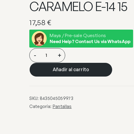
CARAMELO E-14 15
17,58
€
Maya / Pre-sale Questions
Need Help? Contact Us via WhatsApp
PANTALLA
-
+
CONO
NACAR
Añadir al carrito
CARAMELO
E-
14
15
SKU:
8435045059973
cantidad
Categoría:
Pantallas