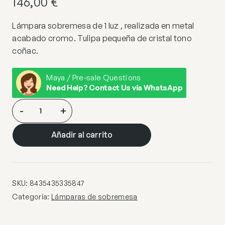
146,00
€
Lámpara sobremesa de 1 luz , realizada en metal
acabado cromo. Tulipa pequeña de cristal tono
coñac.
Maya / Pre-sale Questions
Need Help? Contact Us via WhatsApp
OVILA-
-
+
SOBREMESA
1L
Añadir al carrito
COÑAC
20Ø
cantidad
SKU:
8435435335847
Categoría:
Lámparas de sobremesa