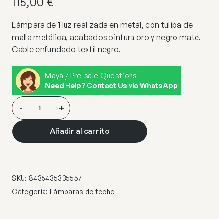
115,00
€
Lámpara de 1 luz realizada en metal, con tulipa de
malla metálica, acabados pintura oro y negro mate.
Cable enfundado textil negro.
Maya / Pre-sale Questions
Need Help? Contact Us via WhatsApp
OSIRIS-
-
+
LAMPARA
1L
Añadir al carrito
ORO-
NEGRO
cantidad
SKU:
8435435335557
Categoría:
Lámparas de techo