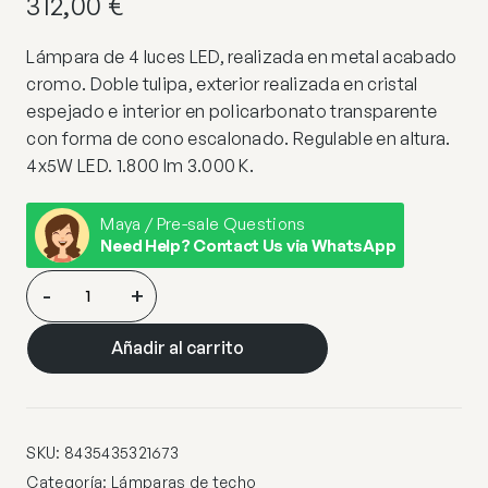
312,00
€
Lámpara de 4 luces LED, realizada en metal acabado
cromo. Doble tulipa, exterior realizada en cristal
espejado e interior en policarbonato transparente
con forma de cono escalonado. Regulable en altura.
4x5W LED. 1.800 lm 3.000 K.
Maya / Pre-sale Questions
Need Help? Contact Us via WhatsApp
NUEVA
-
+
NEBULA-
LAMPARA
Añadir al carrito
4L
CROMO
cantidad
SKU:
8435435321673
Categoría:
Lámparas de techo