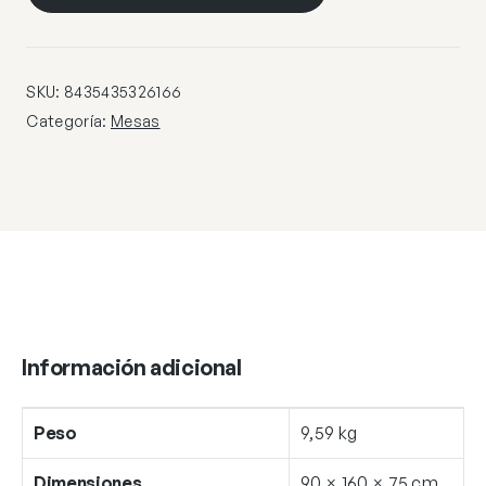
·MIKA·
cantidad
SKU:
8435435326166
Categoría:
Mesas
Información adicional
Peso
9,59 kg
Dimensiones
90 × 160 × 75 cm