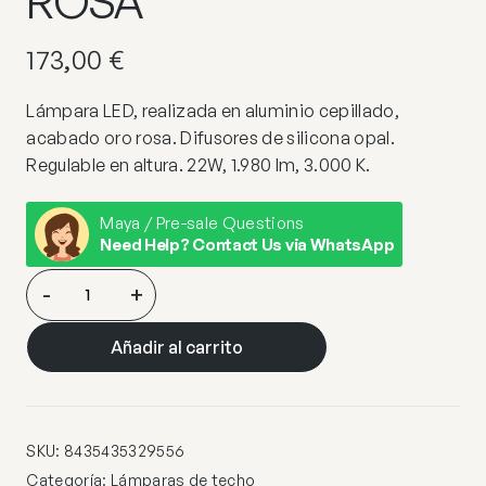
ROSA
173,00
€
Lámpara LED, realizada en aluminio cepillado,
acabado oro rosa. Difusores de silicona opal.
Regulable en altura. 22W, 1.980 lm, 3.000 K.
Maya / Pre-sale Questions
Need Help? Contact Us via WhatsApp
LAMPARA
-
+
LED
·OCELLIS·22Ø
Añadir al carrito
ORO
ROSA
cantidad
SKU:
8435435329556
Categoría:
Lámparas de techo