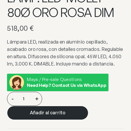
80Ø ORO ROSA DIM
518,00
€
Lámpara LED, realizada en aluminio cepillado,
acabado oro rosa, con detalles cromados. Regulable
en altura. Difusores de silicona opal. 45W LED, 4.050
lm, 3.000 K. DIMABLE. Incluye mando a distancia.
Maya / Pre-sale Questions
Need Help? Contact Us via WhatsApp
LAMP.
-
+
LED
·MOLLY·
Añadir al carrito
80Ø
ORO