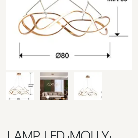
LAMP. LED ·MOLLY·