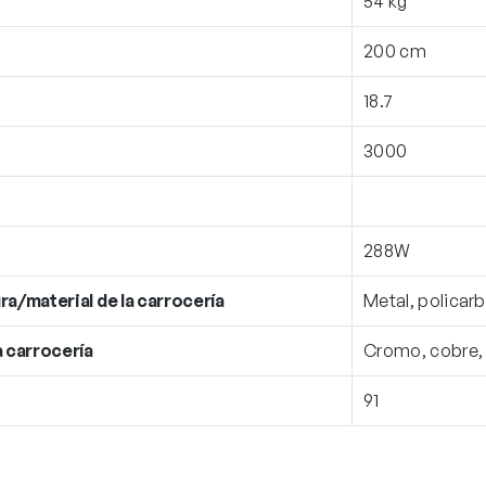
54 kg
200 cm
18.7
3000
288W
ra/material de la carrocería
Metal, policar
a carrocería
Cromo, cobre,
91