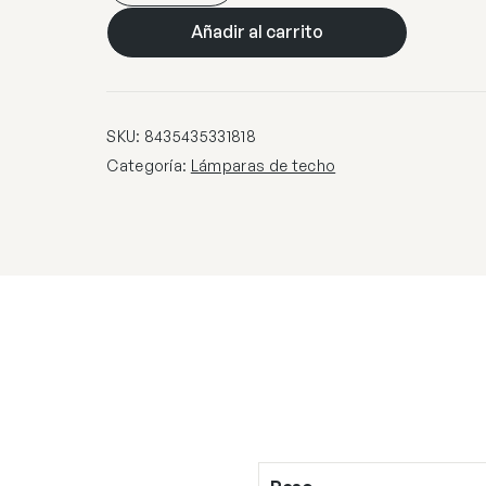
Ø140
Añadir al carrito
55L
DIMABLE
cantidad
SKU:
8435435331818
Categoría:
Lámparas de techo