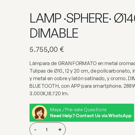
LAMP ·SPHERE· Ø14
DIMABLE
5.755,00
€
Lámpara de GRAN FORMATO en metal cromado
Tulipas de Ø10, 12 y 20 cm, de policarbonato, i
y metal en cobre y latón satinado, y cromo. D
BLUETOOTH, con APP para smartphone. 288W
3.000K,18.720 lm.
Maya / Pre-sale Questions
Need Help? Contact Us via WhatsApp
LAMP
-
+
·SPHERE·