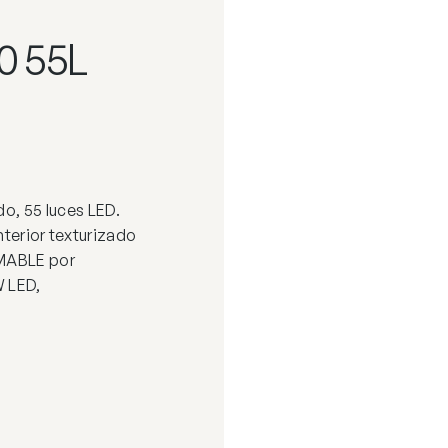
0 55L
, 55 luces LED.
nterior texturizado
IMABLE por
 LED,