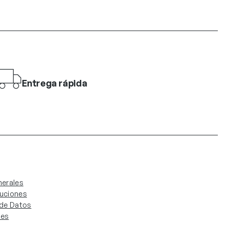
Entrega rápida
erales
luciones
. de Datos
ies