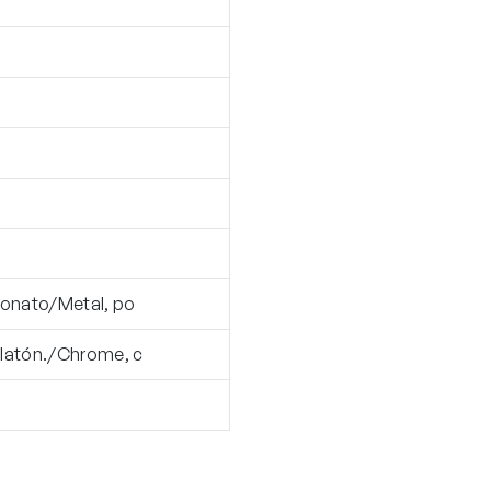
bonato/Metal, po
 latón./Chrome, c