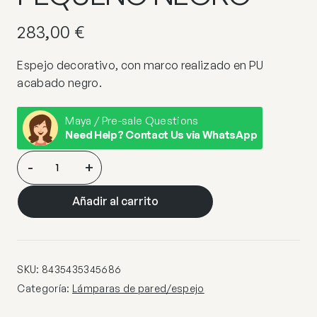
283,00
€
Espejo decorativo, con marco realizado en PU
acabado negro.
Maya / Pre-sale Questions
Need Help? Contact Us via WhatsApp
JULIE-
-
+
ESPEJO
PEQUEÑO
Añadir al carrito
NEGRO
cantidad
SKU:
8435435345686
Categoría:
Lámparas de pared/espejo