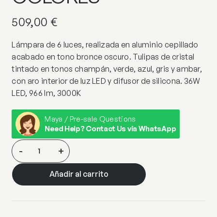
509,00
€
Lámpara de 6 luces, realizada en aluminio cepillado
acabado en tono bronce oscuro. Tulipas de cristal
tintado en tonos champán, verde, azul, gris y ambar,
con aro interior de luz LED y difusor de silicona. 36W
LED, 966 lm, 3000K
Maya / Pre-sale Questions
Need Help? Contact Us via WhatsApp
INGRID-
-
+
LAMPARA
6L-
Añadir al carrito
COLORES
cantidad