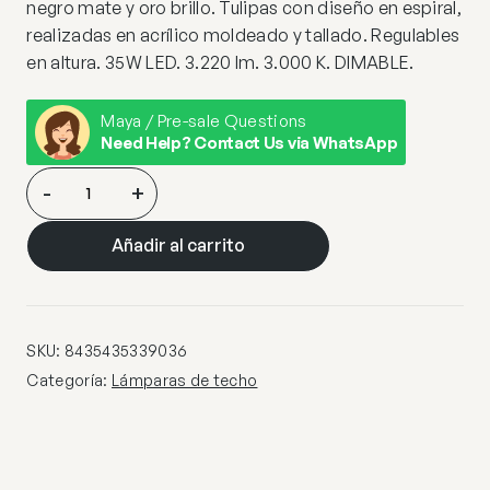
negro mate y oro brillo. Tulipas con diseño en espiral,
realizadas en acrílico moldeado y tallado. Regulables
en altura. 35W LED. 3.220 lm. 3.000 K. DIMABLE.
Maya / Pre-sale Questions
Need Help? Contact Us via WhatsApp
ILIADA-
-
+
LAMPARA
5L
Añadir al carrito
NEGRO-
ORO
D30
cantidad
SKU:
8435435339036
Categoría:
Lámparas de techo