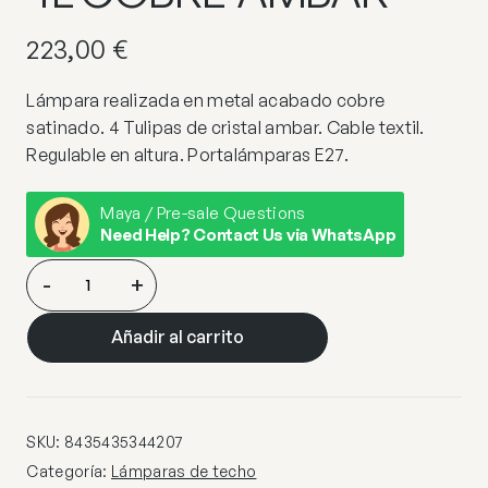
223,00
€
Lámpara realizada en metal acabado cobre
satinado. 4 Tulipas de cristal ambar. Cable textil.
Regulable en altura. Portalámparas E27.
Maya / Pre-sale Questions
Need Help? Contact Us via WhatsApp
I3-
-
+
VENIZE-
LAMPARA
Añadir al carrito
4L
COBRE-
AMBAR
cantidad
SKU:
8435435344207
Categoría:
Lámparas de techo