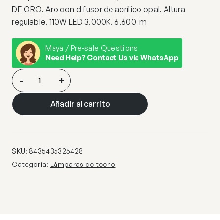
DE ORO. Aro con difusor de acrílico opal. Altura
regulable. 110W LED 3.000K. 6.600 lm
Maya / Pre-sale Questions
Need Help? Contact Us via WhatsApp
HELIA-
-
+
LAMPARA
LED
Añadir al carrito
ORO
100D
cantidad
SKU:
8435435325428
Categoría:
Lámparas de techo