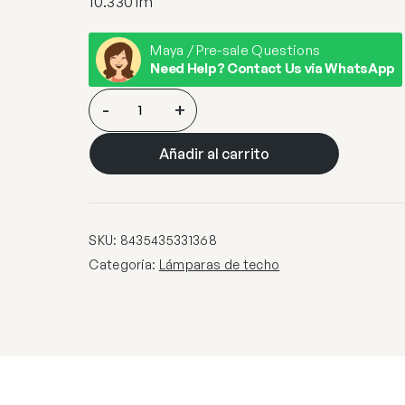
10.330 lm
Maya / Pre-sale Questions
Need Help? Contact Us via WhatsApp
GRAN
-
+
LAMPARA·SPHERE·Ø80
27L
Añadir al carrito
CCT
cantidad
SKU:
8435435331368
Categoría:
Lámparas de techo