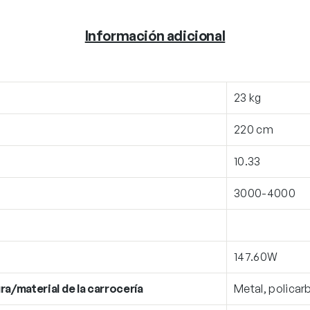
Información adicional
23 kg
220 cm
10.33
3000-4000
147.60W
ra/material de la carrocería
Metal, polica