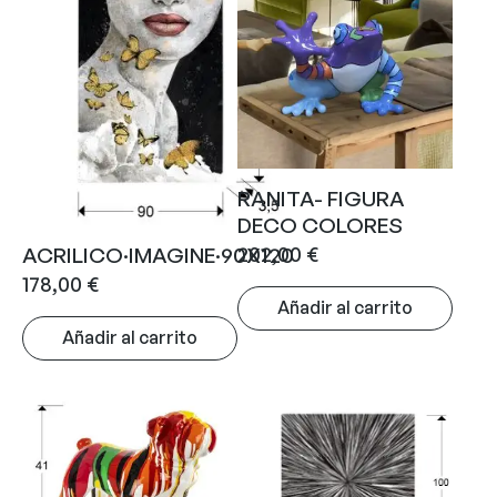
RANITA- FIGURA
DECO COLORES
ACRILICO·IMAGINE·90X120
202,00
€
178,00
€
Añadir al carrito
Añadir al carrito