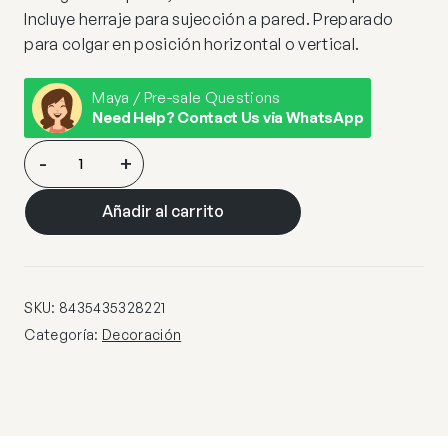
Incluye herraje para sujección a pared. Preparado
para colgar en posición horizontal o vertical.
Maya / Pre-sale Questions
Need Help? Contact Us via WhatsApp
FOTOGRAFÍA
-
+
·SIMBIOSIS·
150×80
Añadir al carrito
cantidad
SKU:
8435435328221
Categoría:
Decoración