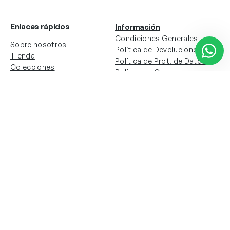
Enlaces rápidos
Información
Condiciones Generales
Sobre nosotros
Política de Devoluciones
Tienda
Política de Prot. de Datos
Colecciones
Política de Cookies
Contacto
Información de la cuenta
Redes sociales
Instagram
Facebook
Mi cuenta
Mis pedidos
Copyright © 2024 Todos los derechos reservados. Sitio
web desarrollado por
Paos.pt