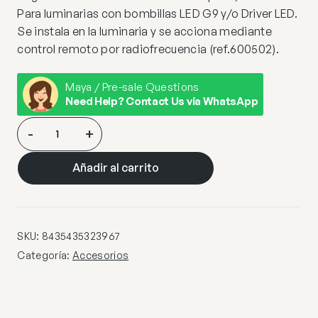
Para luminarias con bombillas LED G9 y/o Driver LED.
Se instala en la luminaria y se acciona mediante
control remoto por radiofrecuencia (ref.600502).
Maya / Pre-sale Questions
Need Help? Contact Us via WhatsApp
DIMMER
-
+
TIPO
A
Añadir al carrito
POR
CONT.REMOTO
cantidad
SKU:
8435435323967
Categoría:
Accesorios