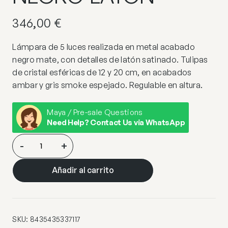
346,00
€
Lámpara de 5 luces realizada en metal acabado
negro mate, con detalles de latón satinado. Tulipas
de cristal esféricas de 12 y 20 cm, en acabados
ambar y gris smoke espejado. Regulable en altura.
Maya / Pre-sale Questions
Need Help? Contact Us via WhatsApp
DARK-
-
+
LAMPARA
5L
Añadir al carrito
NEGRO-
LATON
cantidad
SKU:
8435435337117