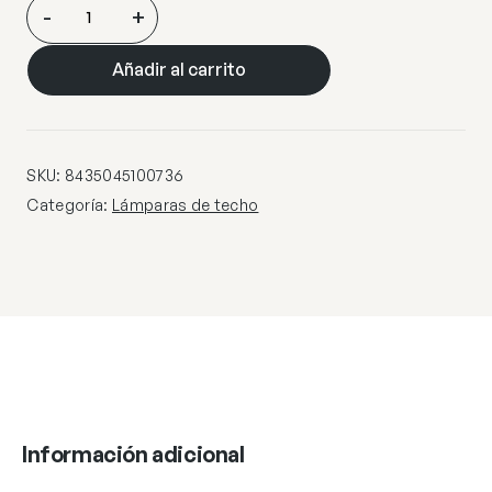
COLGANTE
-
+
ROWAN
METAL-
Añadir al carrito
CUERDA
1
X
60W
SKU:
8435045100736
E-
Categoría:
Lámparas de techo
27
cantidad
Información adicional