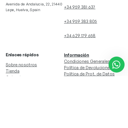
Avenida de Andalucia, 22, 21440
+34 959 381 637
Lepe, Huelva, Spain
+34 959 383 805
+34 629 179 658
Enlaces rápidos
Información
Condiciones Generales
Sobre nosotros
Política de Devoluciones
Tienda
Política de Prot. de Datos
Colecciones
Política de Cookies
Contacto
Información de la cuenta
Redes sociales
Instagram
Facebook
Mi cuenta
Mis pedidos